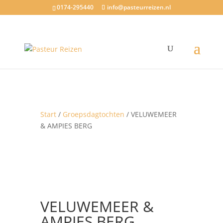
0174-295440
info@pasteurreizen.nl
Start
/
Groepsdagtochten
/ VELUWEMEER
& AMPIES BERG
VELUWEMEER &
AMPIES BERG